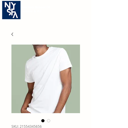
New York School Of
Fashion & Art
SKU: 21554345656